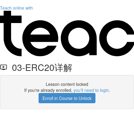
Teach online with
03-ERC20详解
Lesson content locked
If you're already enrolled,
you'll need to login
.
Enroll in Course to Unlock