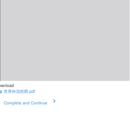
ownload
世界杯流程图.pdf
Complete and Continue