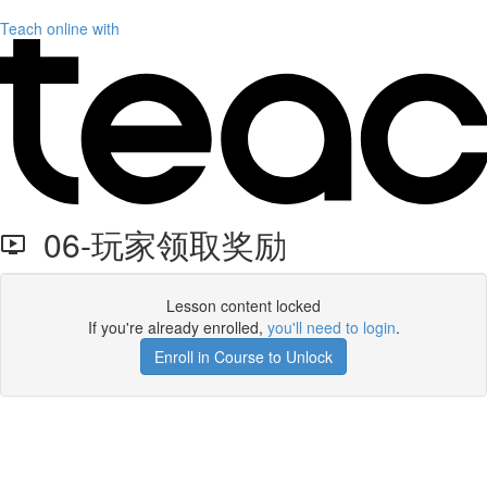
Teach online with
06-玩家领取奖励
Lesson content locked
If you're already enrolled,
you'll need to login
.
Enroll in Course to Unlock