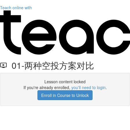
Teach online with
01-两种空投方案对比
Lesson content locked
If you're already enrolled,
you'll need to login
.
Enroll in Course to Unlock