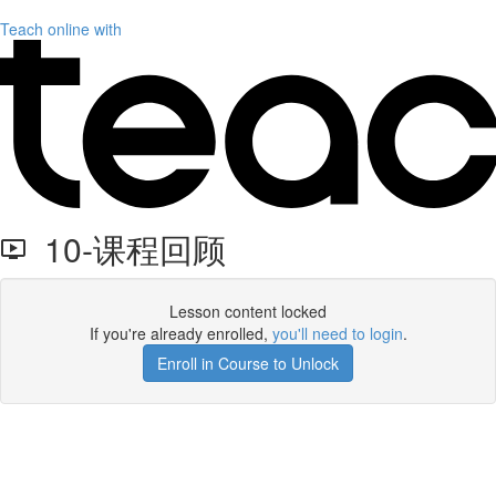
Teach online with
10-课程回顾
Lesson content locked
If you're already enrolled,
you'll need to login
.
Enroll in Course to Unlock